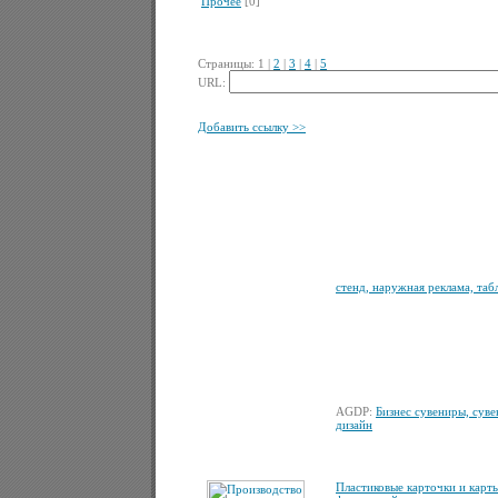
Прочее
[0]
Страницы:
1
|
2
|
3
|
4
|
5
URL:
Добавить ссылку >>
стенд, наружная реклама, таб
AGDP:
Бизнес сувениры, сув
дизайн
Пластиковые карточки и карты