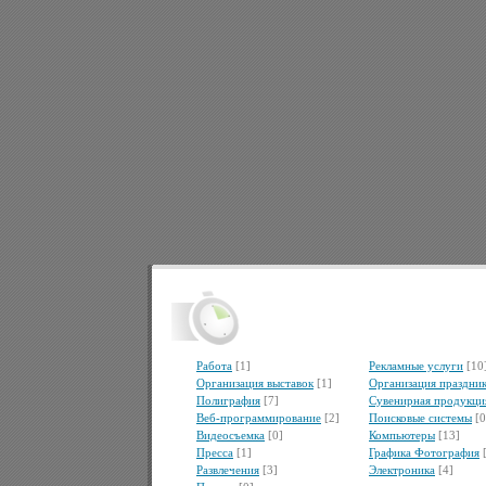
Работа
[1]
Рекламные услуги
[10
Организация выставок
[1]
Организация праздни
Полиграфия
[7]
Сувенирная продукци
Веб-программирование
[2]
Поисковые системы
[0
Видеосъемка
[0]
Компьютеры
[13]
Пресса
[1]
Графика Фотография
Развлечения
[3]
Электроника
[4]