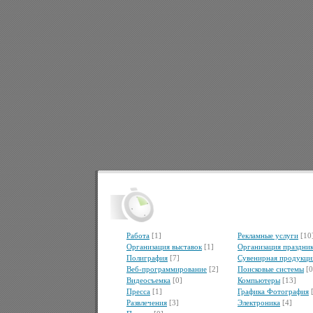
Работа
[1]
Рекламные услуги
[10
Организация выставок
[1]
Организация праздни
Полиграфия
[7]
Сувенирная продукци
Веб-программирование
[2]
Поисковые системы
[0
Видеосъемка
[0]
Компьютеры
[13]
Пресса
[1]
Графика Фотография
Развлечения
[3]
Электроника
[4]