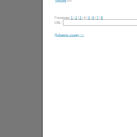
Прочее
[0]
Страницы:
1
|
2
|
3
|
4
|
5
|
6
|
7
|
8
URL:
Добавить ссылку >>