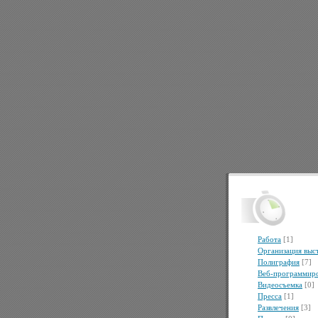
Работа
[1]
Организация выс
Полиграфия
[7]
Веб-программир
Видеосъемка
[0]
Пресса
[1]
Развлечения
[3]