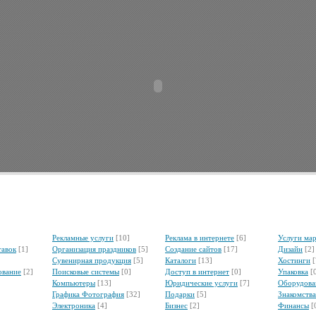
Рекламные услуги
[10]
Реклама в интернете
[6]
Услуги ма
тавок
[1]
Организация праздников
[5]
Создание сайтов
[17]
Дизайн
[2]
Сувенирная продукция
[5]
Каталоги
[13]
Хостинги
[
ование
[2]
Поисковые системы
[0]
Доступ в интернет
[0]
Упаковка
[
Компьютеры
[13]
Юридические услуги
[7]
Оборудова
Графика Фотография
[32]
Подарки
[5]
Знакомства
Электроника
[4]
Бизнес
[2]
Финансы
[