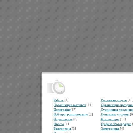
Работа
[1]
Рекламные услуги
[10
Организация выставок
[1]
Организация праздни
Полиграфия
[7]
Сувенирная продукци
Веб-программирование
[2]
Поисковые системы
[0
Видеосъемка
[0]
Компьютеры
[13]
Пресса
[1]
Графика Фотография
Развлечения
[3]
Электроника
[4]