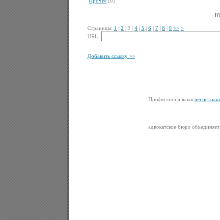
Прочее
[0]
Ю
Страницы:
1
|
2
|
3
|
4
|
5
|
6
|
7
|
8
|
9
>>
>
URL:
Добавить ссылку >>
Профессиональная
регистрац
адвокатское бюро объединяе