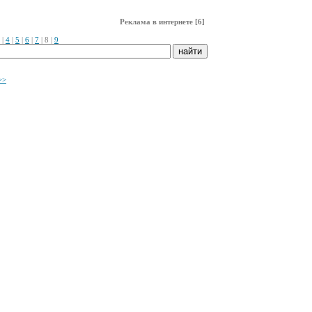
Реклама в интернете [6]
|
4
|
5
|
6
|
7
|
8
|
9
>>