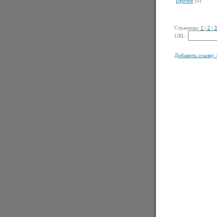
Прочее
[0]
Страницы:
1
|
2
|
3
URL:
Добавить ссылку 