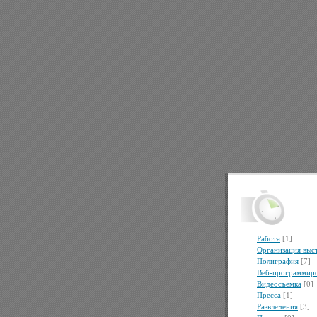
Работа
[1]
Организация выс
Полиграфия
[7]
Веб-программир
Видеосъемка
[0]
Пресса
[1]
Развлечения
[3]