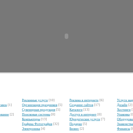
Рекламные услуги
[10]
Реклама в интернете
[6]
Услуги ма
тавок
[1]
Организация праздников
[5]
Создание сайтов
[17]
Дизайн
[2]
Сувенирная продукция
[5]
Каталоги
[13]
Хостинги
[
ование
[2]
Поисковые системы
[0]
Доступ в интернет
[0]
Упаковка
[
Компьютеры
[13]
Юридические услуги
[7]
Оборудова
Графика Фотография
[32]
Подарки
[5]
Знакомства
Электроника
[4]
Бизнес
[2]
Финансы
[