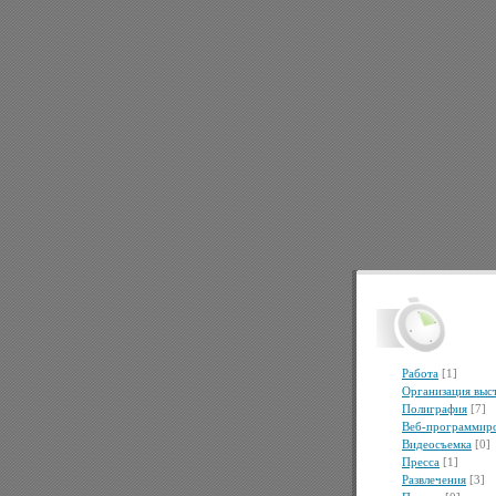
Работа
[1]
Организация выс
Полиграфия
[7]
Веб-программир
Видеосъемка
[0]
Пресса
[1]
Развлечения
[3]