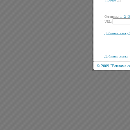
Прочее
[0]
Страницы:
1
|
2
|
3
URL:
Добавить ссылку 
Добавить ссылку 
© 2009
"Реклама с