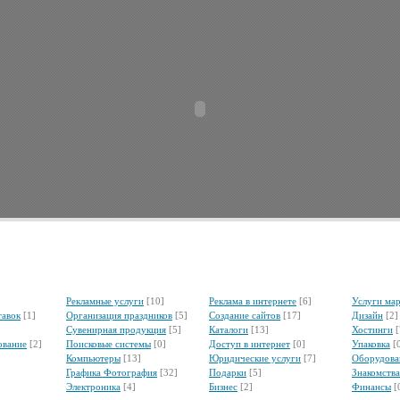
Рекламные услуги
[10]
Реклама в интернете
[6]
Услуги ма
тавок
[1]
Организация праздников
[5]
Создание сайтов
[17]
Дизайн
[2]
Сувенирная продукция
[5]
Каталоги
[13]
Хостинги
[
ование
[2]
Поисковые системы
[0]
Доступ в интернет
[0]
Упаковка
[
Компьютеры
[13]
Юридические услуги
[7]
Оборудова
Графика Фотография
[32]
Подарки
[5]
Знакомства
Электроника
[4]
Бизнес
[2]
Финансы
[