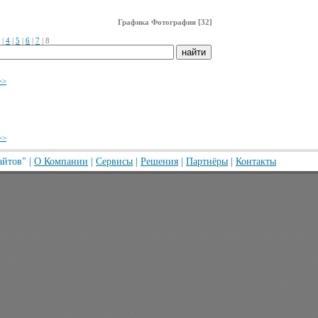
Графика Фотография [32]
|
4
|
5
|
6
|
7
|
8
>>
>>
айтов"
|
О Компании
|
Сервисы
|
Решения
|
Партнёры
|
Контакты